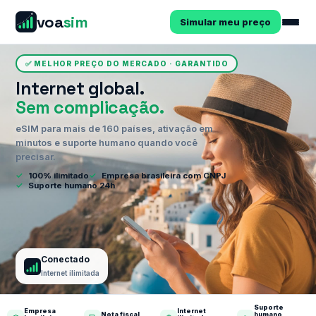
voa
sim
Simular meu preço
✅ MELHOR PREÇO DO MERCADO · GARANTIDO
Internet global.
Sem complicação.
eSIM para mais de 160 países, ativação em
minutos e suporte humano quando você
precisar.
✓
100% ilimitado
✓
Empresa brasileira com CNPJ
✓
Suporte humano 24h
Conectado
Internet ilimitada
Suporte
Empresa
Internet
Nota fiscal
humano