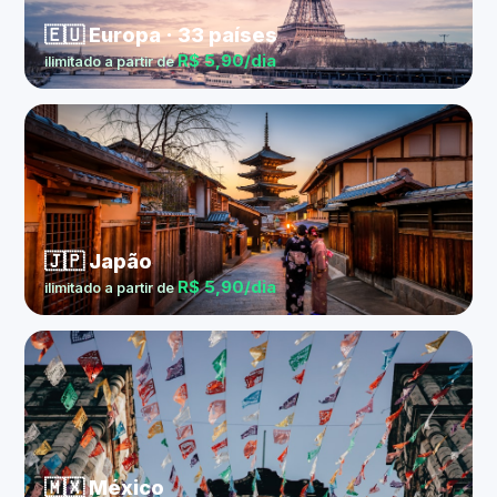
🇪🇺 Europa · 33 países
R$ 5,90/dia
ilimitado a partir de
🇯🇵 Japão
R$ 5,90/dia
ilimitado a partir de
🇲🇽 México