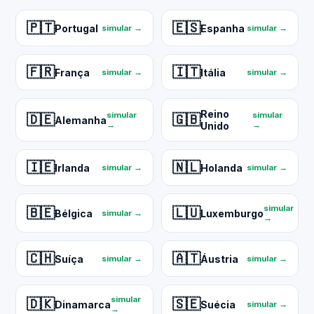
🇵🇹
🇪🇸
Portugal
Espanha
simular →
simular →
🇫🇷
🇮🇹
França
Itália
simular →
simular →
Reino
simular
simular
🇩🇪
🇬🇧
Alemanha
→
Unido
→
🇮🇪
🇳🇱
Irlanda
Holanda
simular →
simular →
simular
🇧🇪
🇱🇺
Bélgica
Luxemburgo
simular →
→
🇨🇭
🇦🇹
Suíça
Áustria
simular →
simular →
simular
🇩🇰
🇸🇪
Dinamarca
Suécia
simular →
→