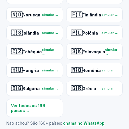
🇳🇴
🇫🇮
Noruega
Finlândia
simular →
simular →
🇮🇸
🇵🇱
Islândia
Polônia
simular →
simular →
simular
simular
🇨🇿
🇸🇰
Tchéquia
Eslováquia
→
→
🇭🇺
🇷🇴
Hungria
Romênia
simular →
simular →
🇧🇬
🇬🇷
Bulgária
Grécia
simular →
simular →
Ver todos os 169
países →
Não achou? São 160+ países:
chama no WhatsApp
.