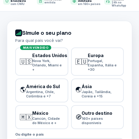
brasileira
ilimitada
emitida
24h no
com CNPJ
em 160+ países
WhatsApp
Simule o seu plano
Para qual país você vai?
MAIS VENDIDO
Estados Unidos
Europa
🇺🇸
🇪🇺
Nova York,
Portugal,
Orlando, Miami e
Espanha, Itália e
+
+30
América do Sul
Ásia
🌎
🌏
Argentina, Chile,
Japão, Tailândia,
Colômbia e +7
Coreia e +15
México
Outro destino
🇲🇽
🧭
Cancún, Cidade
160+ países
do México e +
disponíveis
Ou digite o país