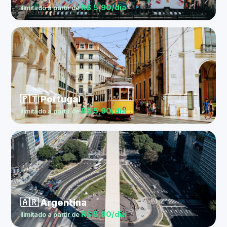
R$ 5,90/dia
ilimitado a partir de
🇵🇹 Portugal
R$ 5,90/dia
ilimitado a partir de
🇦🇷 Argentina
R$ 5,90/dia
ilimitado a partir de