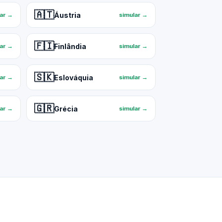
🇦🇹
Áustria
lar →
simular →
🇫🇮
Finlândia
lar →
simular →
🇸🇰
Eslováquia
lar →
simular →
🇬🇷
Grécia
lar →
simular →