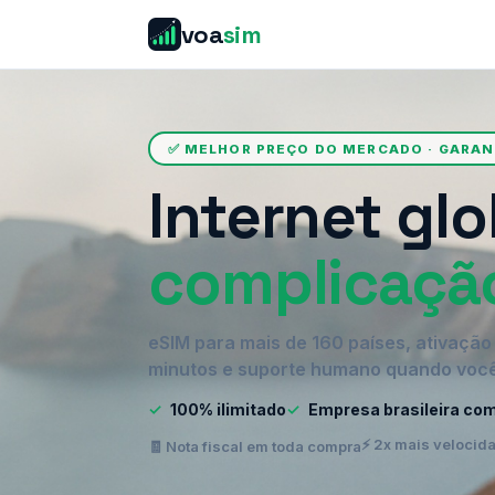
voa
sim
✅ MELHOR PREÇO DO MERCADO · GARA
Internet glo
complicaçã
eSIM para mais de 160 países, ativaçã
minutos e suporte humano quando você
✓
100% ilimitado
✓
Empresa brasileira co
⚡ 2x mais velocid
🧾 Nota fiscal em toda compra