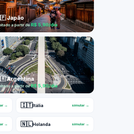
🇵 Japão
R$ 5,90/dia
mitado a partir de
🇷 Argentina
R$ 5,90/dia
mitado a partir de
🇮🇹
Itália
lar →
simular →
🇳🇱
Holanda
lar →
simular →