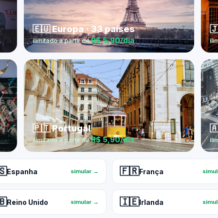
🇪🇺 Europa · 33 países

R$ 5,90/dia
ilimitado a partir de
ili
🇵🇹 Portugal

R$ 5,90/dia
ilimitado a partir de
ili
🇸
🇫🇷
Espanha
França
simular →
simu
🇧
🇮🇪
Reino Unido
Irlanda
simular →
simu