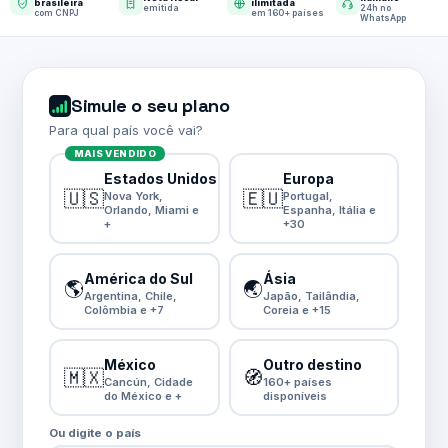
brasileira
ilimitada
emitida
24h no
com CNPJ
em 160+ países
WhatsApp
Simule o seu plano
Para qual país você vai?
MAIS VENDIDO
Estados Unidos
Europa
🇺🇸
🇪🇺
Nova York,
Portugal,
Orlando, Miami e
Espanha, Itália e
+
+30
América do Sul
Ásia
🌎
🌏
Argentina, Chile,
Japão, Tailândia,
Colômbia e +7
Coreia e +15
México
Outro destino
🇲🇽
🧭
Cancún, Cidade
160+ países
do México e +
disponíveis
Ou digite o país