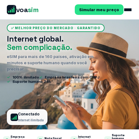
voa
sim
Simular meu preço
✅ MELHOR PREÇO DO MERCADO · GARANTIDO
Internet global.
Sem complicação.
eSIM para mais de 160 países, ativação em
minutos e suporte humano quando você
precisar.
✓
100% ilimitado
✓
Empresa brasileira com CNPJ
✓
Suporte humano 24h
Conectado
Internet ilimitada
Suporte
Empresa
Internet
Nota fiscal
humano