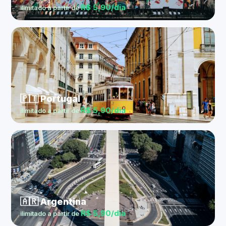
R$ 5,90/dia
ilimitado a partir de
🇵🇹 Portugal
R$ 5,90/dia
ilimitado a partir de
🇦🇷 Argentina
R$ 5,90/dia
ilimitado a partir de