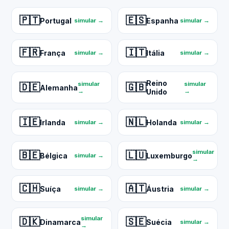
🇵🇹
🇪🇸
Portugal
Espanha
simular →
simular →
🇫🇷
🇮🇹
França
Itália
simular →
simular →
Reino
simular
simular
🇩🇪
🇬🇧
Alemanha
→
Unido
→
🇮🇪
🇳🇱
Irlanda
Holanda
simular →
simular →
simular
🇧🇪
🇱🇺
Bélgica
Luxemburgo
simular →
→
🇨🇭
🇦🇹
Suíça
Áustria
simular →
simular →
simular
🇩🇰
🇸🇪
Dinamarca
Suécia
simular →
→