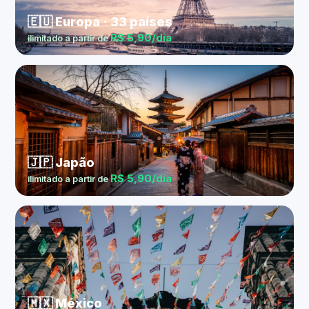
🇪🇺 Europa · 33 países
R$ 5,90/dia
ilimitado a partir de
🇯🇵 Japão
R$ 5,90/dia
ilimitado a partir de
🇲🇽 México