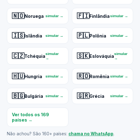
🇳🇴
🇫🇮
Noruega
Finlândia
simular →
simular →
🇮🇸
🇵🇱
Islândia
Polônia
simular →
simular →
simular
simular
🇨🇿
🇸🇰
Tchéquia
Eslováquia
→
→
🇭🇺
🇷🇴
Hungria
Romênia
simular →
simular →
🇧🇬
🇬🇷
Bulgária
Grécia
simular →
simular →
Ver todos os 169
países →
Não achou? São 160+ países:
chama no WhatsApp
.