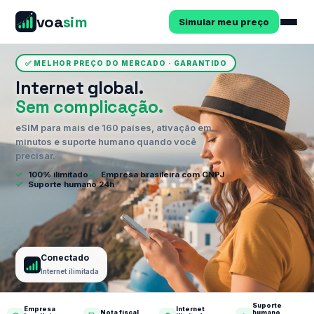
voa
sim
Simular meu preço
✅ MELHOR PREÇO DO MERCADO · GARANTIDO
Internet global.
Sem complicação.
eSIM para mais de 160 países, ativação em
minutos e suporte humano quando você
precisar.
✓
100% ilimitado
✓
Empresa brasileira com CNPJ
✓
Suporte humano 24h
Conectado
Internet ilimitada
Suporte
Empresa
Internet
Nota fiscal
humano