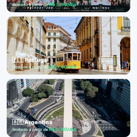
R$ 5,90/dia
ilimitado a partir de
🇵🇹 Portugal
R$ 5,90/dia
ilimitado a partir de
🇦🇷 Argentina
R$ 5,90/dia
ilimitado a partir de