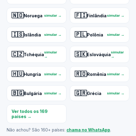
🇳🇴
🇫🇮
Noruega
Finlândia
simular →
simular →
🇮🇸
🇵🇱
Islândia
Polônia
simular →
simular →
simular
simular
🇨🇿
🇸🇰
Tchéquia
Eslováquia
→
→
🇭🇺
🇷🇴
Hungria
Romênia
simular →
simular →
🇧🇬
🇬🇷
Bulgária
Grécia
simular →
simular →
Ver todos os 169
países →
Não achou? São 160+ países:
chama no WhatsApp
.