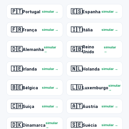
🇵🇹
🇪🇸
Portugal
Espanha
simular →
simular →
🇫🇷
🇮🇹
França
Itália
simular →
simular →
Reino
simular
simular
🇩🇪
🇬🇧
Alemanha
→
Unido
→
🇮🇪
🇳🇱
Irlanda
Holanda
simular →
simular →
simular
🇧🇪
🇱🇺
Bélgica
Luxemburgo
simular →
→
🇨🇭
🇦🇹
Suíça
Áustria
simular →
simular →
simular
🇩🇰
🇸🇪
Dinamarca
Suécia
simular →
→