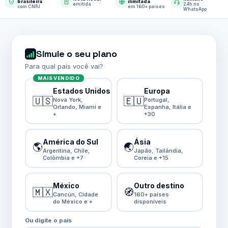
brasileira
ilimitada
emitida
24h no
com CNPJ
em 160+ países
WhatsApp
Simule o seu plano
Para qual país você vai?
MAIS VENDIDO
Estados Unidos
Europa
🇺🇸
🇪🇺
Nova York,
Portugal,
Orlando, Miami e
Espanha, Itália e
+
+30
América do Sul
Ásia
🌎
🌏
Argentina, Chile,
Japão, Tailândia,
Colômbia e +7
Coreia e +15
México
Outro destino
🇲🇽
🧭
Cancún, Cidade
160+ países
do México e +
disponíveis
Ou digite o país