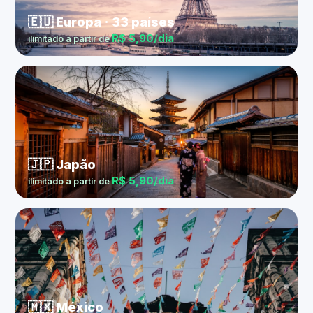
🇪🇺 Europa · 33 países
R$ 5,90/dia
ilimitado a partir de
🇯🇵 Japão
R$ 5,90/dia
ilimitado a partir de
🇲🇽 México