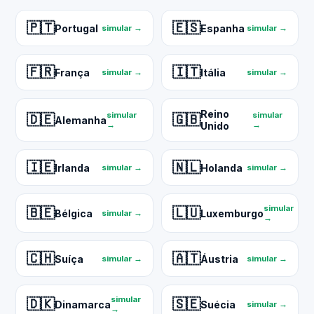
🇵🇹
🇪🇸
Portugal
Espanha
simular →
simular →
🇫🇷
🇮🇹
França
Itália
simular →
simular →
Reino
simular
simular
🇩🇪
🇬🇧
Alemanha
→
Unido
→
🇮🇪
🇳🇱
Irlanda
Holanda
simular →
simular →
simular
🇧🇪
🇱🇺
Bélgica
Luxemburgo
simular →
→
🇨🇭
🇦🇹
Suíça
Áustria
simular →
simular →
simular
🇩🇰
🇸🇪
Dinamarca
Suécia
simular →
→