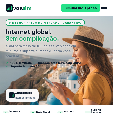
voa
sim
Simular meu preço
✅ MELHOR PREÇO DO MERCADO · GARANTIDO
Internet global.
Sem complicação.
eSIM para mais de 160 países, ativação em
minutos e suporte humano quando você
precisar.
✓
100% ilimitado
✓
Empresa brasileira com CNPJ
✓
Suporte humano 24h
Conectado
Internet ilimitada
Suporte
Empresa
Internet
Nota fiscal
humano