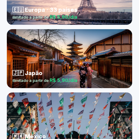
🇪🇺 Europa · 33 países
R$ 5,90/dia
ilimitado a partir de
🇯🇵 Japão
R$ 5,90/dia
ilimitado a partir de
🇲🇽 México