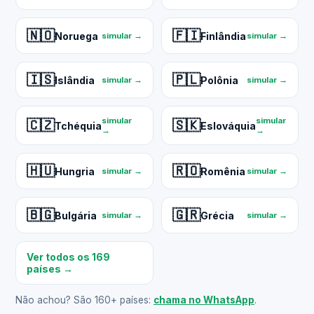
🇳🇴
🇫🇮
Noruega
Finlândia
simular →
simular →
🇮🇸
🇵🇱
Islândia
Polônia
simular →
simular →
simular
simular
🇨🇿
🇸🇰
Tchéquia
Eslováquia
→
→
🇭🇺
🇷🇴
Hungria
Romênia
simular →
simular →
🇧🇬
🇬🇷
Bulgária
Grécia
simular →
simular →
Ver todos os 169
países →
Não achou? São 160+ países:
chama no WhatsApp
.