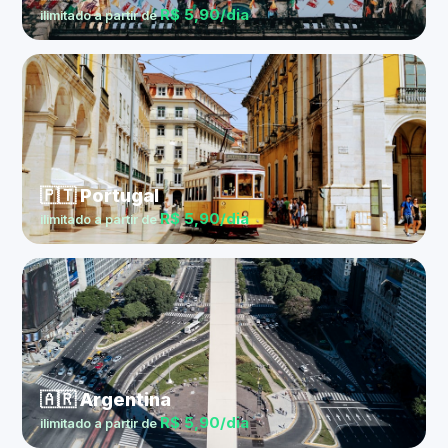
R$ 5,90/dia
ilimitado a partir de
🇵🇹 Portugal
R$ 5,90/dia
ilimitado a partir de
🇦🇷 Argentina
R$ 5,90/dia
ilimitado a partir de