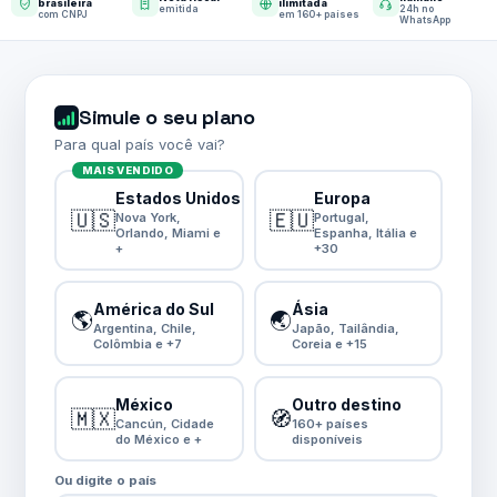
brasileira
ilimitada
emitida
24h no
com CNPJ
em 160+ países
WhatsApp
Simule o seu plano
Para qual país você vai?
MAIS VENDIDO
Estados Unidos
Europa
🇺🇸
🇪🇺
Nova York,
Portugal,
Orlando, Miami e
Espanha, Itália e
+
+30
América do Sul
Ásia
🌎
🌏
Argentina, Chile,
Japão, Tailândia,
Colômbia e +7
Coreia e +15
México
Outro destino
🇲🇽
🧭
Cancún, Cidade
160+ países
do México e +
disponíveis
Ou digite o país