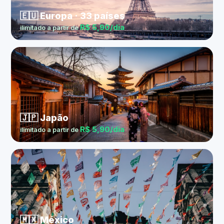
🇪🇺 Europa · 33 países
R$ 5,90/dia
ilimitado a partir de
🇯🇵 Japão
R$ 5,90/dia
ilimitado a partir de
🇲🇽 México