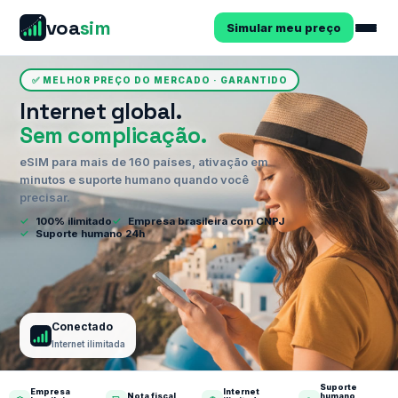
voa
sim
Simular meu preço
✅ MELHOR PREÇO DO MERCADO · GARANTIDO
Internet global.
Sem complicação.
eSIM para mais de 160 países, ativação em
minutos e suporte humano quando você
precisar.
✓
100% ilimitado
✓
Empresa brasileira com CNPJ
✓
Suporte humano 24h
Conectado
Internet ilimitada
Suporte
Empresa
Internet
Nota fiscal
humano