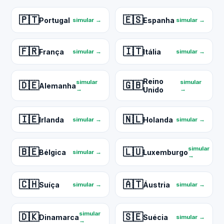
🇵🇹
🇪🇸
Portugal
Espanha
simular →
simular →
🇫🇷
🇮🇹
França
Itália
simular →
simular →
Reino
simular
simular
🇩🇪
🇬🇧
Alemanha
→
Unido
→
🇮🇪
🇳🇱
Irlanda
Holanda
simular →
simular →
simular
🇧🇪
🇱🇺
Bélgica
Luxemburgo
simular →
→
🇨🇭
🇦🇹
Suíça
Áustria
simular →
simular →
simular
🇩🇰
🇸🇪
Dinamarca
Suécia
simular →
→