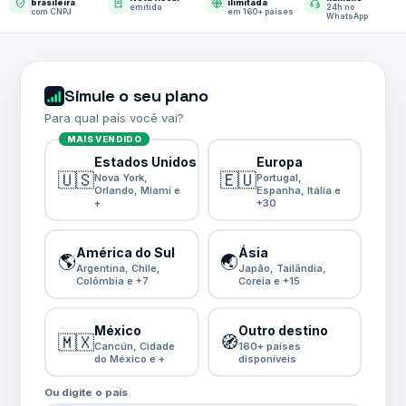
brasileira
ilimitada
emitida
24h no
com CNPJ
em 160+ países
WhatsApp
Simule o seu plano
Para qual país você vai?
MAIS VENDIDO
Estados Unidos
Europa
🇺🇸
🇪🇺
Nova York,
Portugal,
Orlando, Miami e
Espanha, Itália e
+
+30
América do Sul
Ásia
🌎
🌏
Argentina, Chile,
Japão, Tailândia,
Colômbia e +7
Coreia e +15
México
Outro destino
🇲🇽
🧭
Cancún, Cidade
160+ países
do México e +
disponíveis
Ou digite o país