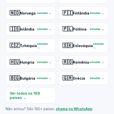
🇳🇴
🇫🇮
Noruega
Finlândia
simular →
simular →
🇮🇸
🇵🇱
Islândia
Polônia
simular →
simular →
simular
simular
🇨🇿
🇸🇰
Tchéquia
Eslováquia
→
→
🇭🇺
🇷🇴
Hungria
Romênia
simular →
simular →
🇧🇬
🇬🇷
Bulgária
Grécia
simular →
simular →
Ver todos os 169
países →
Não achou? São 160+ países:
chama no WhatsApp
.