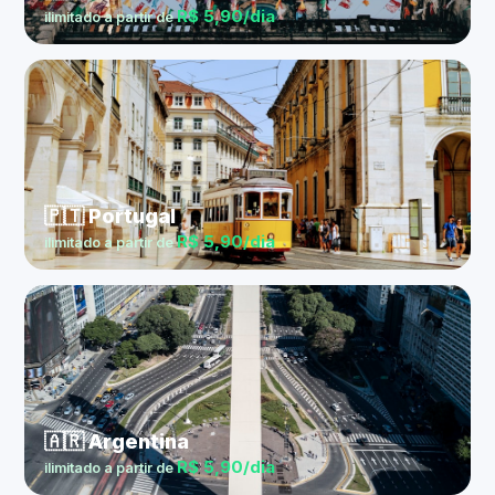
R$ 5,90/dia
ilimitado a partir de
🇵🇹 Portugal
R$ 5,90/dia
ilimitado a partir de
🇦🇷 Argentina
R$ 5,90/dia
ilimitado a partir de